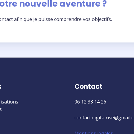
votre nouvelle aventure ?
act afin que je puisse comprendre vos objectifs.
s
Contact
isations
06 12 33 14 26
s
contact.digitalrise@gmail.
Mentions légales