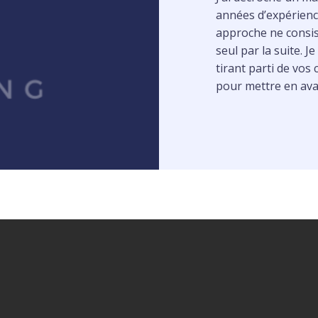
années d’expérienc
approche ne consist
seul par la suite. J
tirant parti de vo
pour mettre en ava