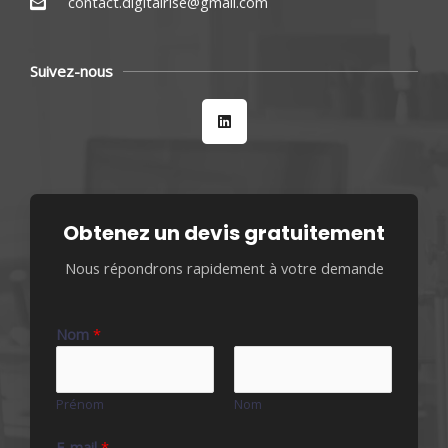
contact.digitalrise@gmail.com
Suivez-nous
L
i
n
k
e
d
i
n
Obtenez un devis gratuitement
Nous répondrons rapidement à votre demande
Nom
*
Prénom
Nom
E-mail
*