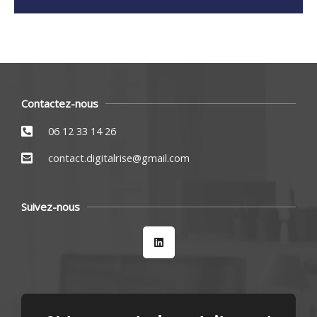
Contactez-nous
06 12 33 14 26
contact.digitalrise@gmail.com
Suivez-nous
L
i
n
k
e
d
i
n