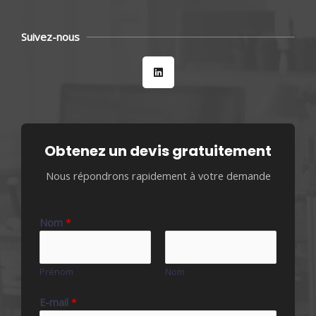
Suivez-nous
L
i
n
k
e
d
i
n
Obtenez un devis gratuitement
Nous répondrons rapidement à votre demande
Nom
*
Prénom
Nom
E-mail
*